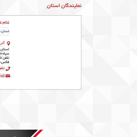
نمایندگان استان
غلام غ
استان: 
آدر
استان 
سپاه6 :3915686745
فکس: 42239421 - 86
تلفن
l :