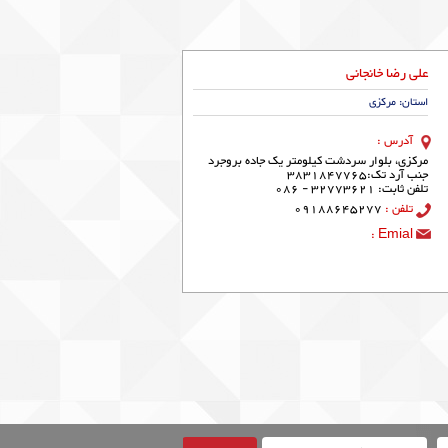
علی رضا خانجانی
استان: مرکزی
آدرس :
مرکزی، بلوار سردشت کیلومتر یک جاده بروجرد
جنب آرد تک:3831847765
تلفن ثابت: 32773621 - 086
تلفن :
09188645277
Emial :