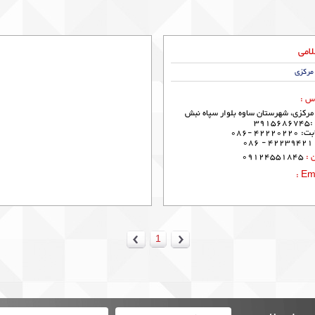
لامی
مرکزی
س :
مرکزی، شهرستان ساوه بلوار سپاه نبش
تلفن ثابت: 42220220 -086
0
 :
09124551845
Emia
1